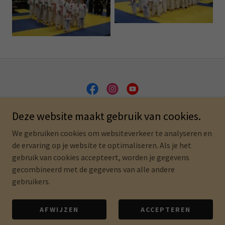
Deze website maakt gebruik van cookies.
Copyright © 2023 Jiu - JItsu club Veurne - Alle rechten
voorbehouden
We gebruiken cookies om websiteverkeer te analyseren en
de ervaring op je website te optimaliseren. Als je het
PRIVACYBELEID
gebruik van cookies accepteert, worden je gegevens
gecombineerd met de gegevens van alle andere
gebruikers.
Ondersteund door
AFWIJZEN
ACCEPTEREN