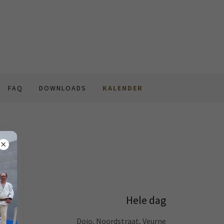
FAQ
DOWNLOADS
KALENDER
Hele dag
 een
Dojo, Noordstraat, Veurne