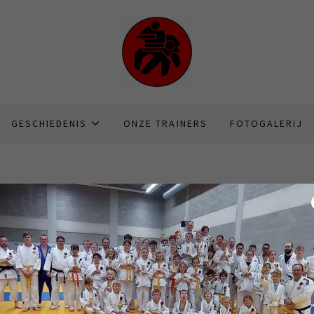
GESCHIEDENIS
ONZE TRAINERS
FOTOGALERIJ
Evenementen
orial Jaak Boeve - Multistijlstage
nagedachtenis van onze Senseï Jaak, organiseren wij op 14/11/'26