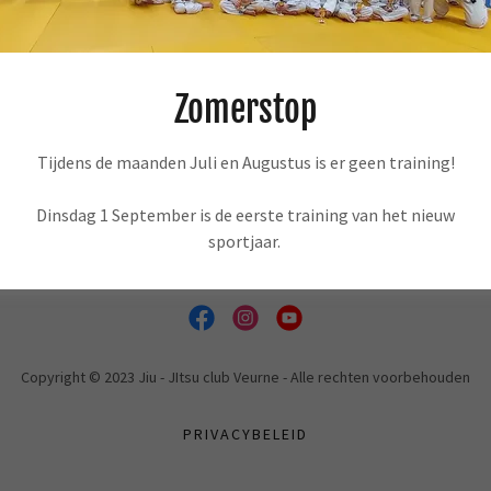
istijlstage.
chillende lesgevers, voor jong en oud, sfeer, ...
Zomerstop
ebeurtenisgegevens
Tijdens de maanden Juli en Augustus is er geen training!
Dinsdag 1 September is de eerste training van het nieuw
sportjaar.
Copyright © 2023 Jiu - JItsu club Veurne - Alle rechten voorbehouden
PRIVACYBELEID